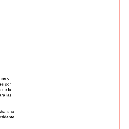
nos y
es por
 de la
ara las
cha sino
esidente