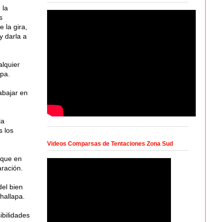
 la
s
 la gira,
y darla a
alquier
apa.
abajar en
la
s los
Videos Comparsas de Tentaciones Zona Sud
 que en
ración.
del bien
hallapa.
ibilidades