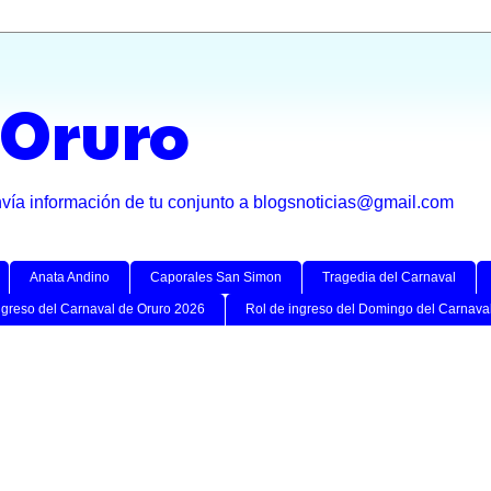
 Oruro
nvía información de tu conjunto a blogsnoticias@gmail.com
Anata Andino
Caporales San Simon
Tragedia del Carnaval
ngreso del Carnaval de Oruro 2026
Rol de ingreso del Domingo del Carnava