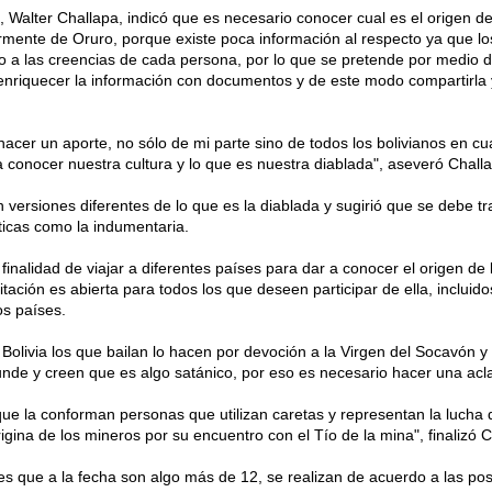
a, Walter Challapa, indicó que es necesario conocer cual es el origen de
armente de Oruro, porque existe poca información al respecto ya que lo
 a las creencias de cada persona, por lo que se pretende por medio de
y enriquecer la información con documentos y de este modo compartirla 
acer un aporte, no sólo de mi parte sino de todos los bolivianos en cu
a conocer nuestra cultura y lo que es nuestra diablada", aseveró Chall
 versiones diferentes de lo que es la diablada y sugirió que se debe tr
ticas como la indumentaria.
 finalidad de viajar a diferentes países para dar a conocer el origen de 
itación es abierta para todos los que deseen participar de ella, incluido
os países.
olivia los que bailan lo hacen por devoción a la Virgen del Socavón y
de y creen que es algo satánico, por eso es necesario hacer una acla
ue la conforman personas que utilizan caretas y representan la lucha 
rigina de los mineros por su encuentro con el Tío de la mina", finalizó C
ses que a la fecha son algo más de 12, se realizan de acuerdo a las pos