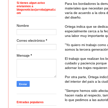
Si tienes algun aviso
Para los bordadores la deman
enviannos a
materiales que necesitan par
blogsnoticias(arroba)gmail.c
varía de acuerdo a la obra
om
del diseño.
Nombre
Ortega indica que se dedica 
especialmente cerca a la fec
una labor muy importante qu
Correo electrónico
*
"Yo quiero mi trabajo como
somos la tercera generación"
Mensaje
*
El trabajo que realizan los 
cuidado y paciencia porque lo
adornar los trajes requieren 
Por otra parte, Ortega indi
del interior del país a la ci
"Siempre hemos sido afecta
hacen nada al respecto, tam
lo que pedimos a las autorid
Entradas populares