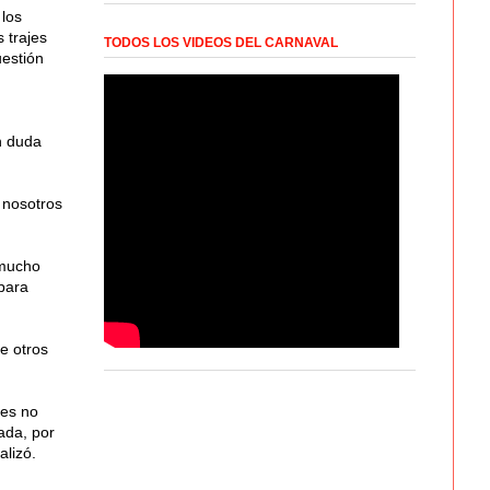
 los
 trajes
TODOS LOS VIDEOS DEL CARNAVAL
estión
n duda
 nosotros
 mucho
 para
e otros
des no
ada, por
alizó.