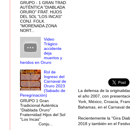
GRUPO - 1 GRAN TRAD.
AUTÉNTICA "DIABLADA
ORURO" FRAT. HIJOS
DEL SOL "LOS INCAS"
CONJ. FOLK.
"MORENADA ZONA
NORT...
Video
Trágico
accidente
deja
muertos y
heridos en Oruro
Rol de
Ingreso del
Carnaval de
Oruro 2023
La defensa de la originalida
(Sabado de
Peregrinación)
el año 2007, con presentac
GRUPO 1 Gran
York, México, Croacia, Franc
Tradicional Auténtica
Bahamas, en el Carnaval de 
“Diablada Oruro”
Fraternidad Hijos del Sol
Recientemente la "Gira Diab
“Los Incas”
2018 y también en el Festiva
Conju...