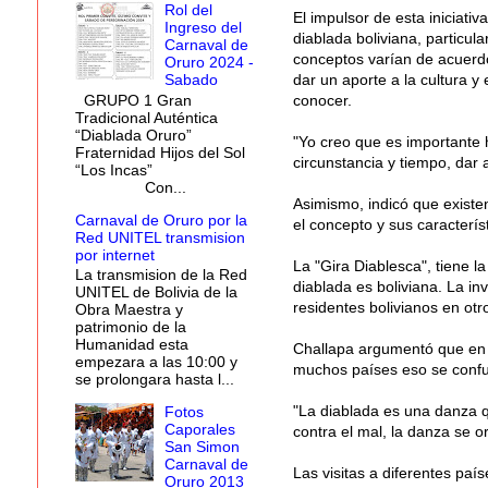
Rol del
El impulsor de esta iniciativ
Ingreso del
diablada boliviana, particul
Carnaval de
conceptos varían de acuerdo
Oruro 2024 -
dar un aporte a la cultura 
Sabado
GRUPO 1 Gran
conocer.
Tradicional Auténtica
“Diablada Oruro”
"Yo creo que es importante h
Fraternidad Hijos del Sol
circunstancia y tiempo, dar 
“Los Incas”
Con...
Asimismo, indicó que existen
Carnaval de Oruro por la
el concepto y sus caracterís
Red UNITEL transmision
por internet
La "Gira Diablesca", tiene la
La transmision de la Red
diablada es boliviana. La inv
UNITEL de Bolivia de la
residentes bolivianos en otr
Obra Maestra y
patrimonio de la
Humanidad esta
Challapa argumentó que en B
empezara a las 10:00 y
muchos países eso se confun
se prolongara hasta l...
"La diablada es una danza q
Fotos
Caporales
contra el mal, la danza se o
San Simon
Carnaval de
Las visitas a diferentes paí
Oruro 2013