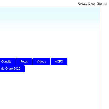
Convite
Fotos
Videos
ACFO
l de Oruro 2026