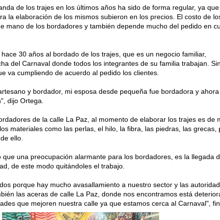
da de los trajes en los últimos años ha sido de forma regular, ya que
a la elaboración de los mismos subieron en los precios. El costo de los
 de mano de los bordadores y también depende mucho del pedido en cu
hace 30 años al bordado de los trajes, que es un negocio familiar,
ha del Carnaval donde todos los integrantes de su familia trabajan. Si
e va cumpliendo de acuerdo al pedido los clientes.
 artesano y bordador, mi esposa desde pequeña fue bordadora y ahora
, dijo Ortega.
bordadores de la calle La Paz, al momento de elaborar los trajes es de
s materiales como las perlas, el hilo, la fibra, las piedras, las grecas,
de ello.
có que una preocupación alarmante para los bordadores, es la llegada d
udad, de este modo quitándoles el trabajo.
dos porque hay mucho avasallamiento a nuestro sector y las autorida
bién las aceras de calle La Paz, donde nos encontramos está deterior
ades que mejoren nuestra calle ya que estamos cerca al Carnaval", fin