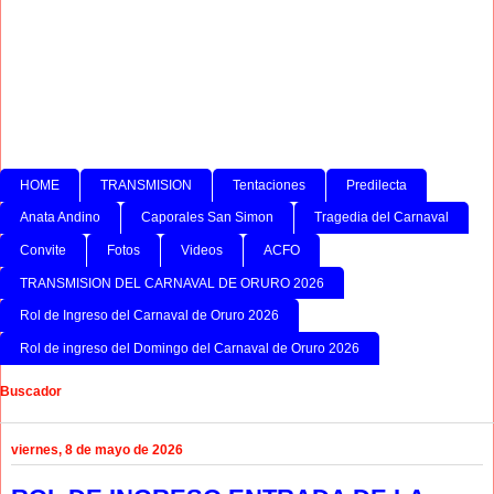
HOME
TRANSMISION
Tentaciones
Predilecta
Anata Andino
Caporales San Simon
Tragedia del Carnaval
Convite
Fotos
Videos
ACFO
TRANSMISION DEL CARNAVAL DE ORURO 2026
Rol de Ingreso del Carnaval de Oruro 2026
Rol de ingreso del Domingo del Carnaval de Oruro 2026
Buscador
viernes, 8 de mayo de 2026