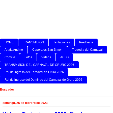
HOME
TRANSMISION
Tentaciones
Predilecta
Anata Andino
Caporales San Simon
Tragedia del Carnaval
Convite
Fotos
Videos
ACFO
TRANSMISION DEL CARNAVAL DE ORURO 2026
Rol de Ingreso del Carnaval de Oruro 2026
Rol de ingreso del Domingo del Carnaval de Oruro 2026
Buscador
domingo, 26 de febrero de 2023