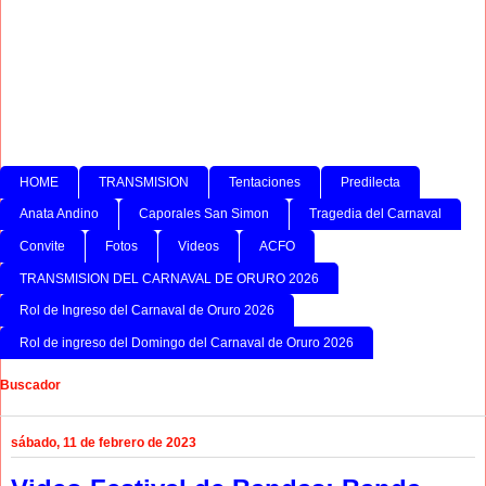
HOME
TRANSMISION
Tentaciones
Predilecta
Anata Andino
Caporales San Simon
Tragedia del Carnaval
Convite
Fotos
Videos
ACFO
TRANSMISION DEL CARNAVAL DE ORURO 2026
Rol de Ingreso del Carnaval de Oruro 2026
Rol de ingreso del Domingo del Carnaval de Oruro 2026
Buscador
sábado, 11 de febrero de 2023