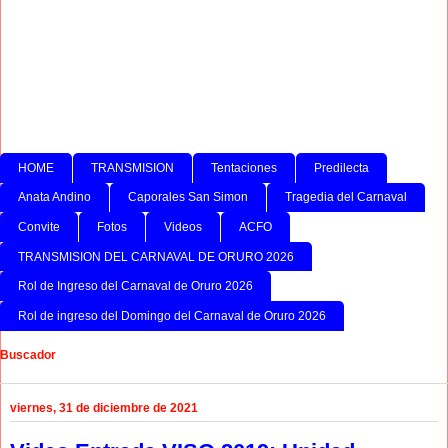
HOME
TRANSMISION
Tentaciones
Predilecta
Anata Andino
Caporales San Simon
Tragedia del Carnaval
Convite
Fotos
Videos
ACFO
TRANSMISION DEL CARNAVAL DE ORURO 2026
Rol de Ingreso del Carnaval de Oruro 2026
Rol de ingreso del Domingo del Carnaval de Oruro 2026
Buscador
viernes, 31 de diciembre de 2021