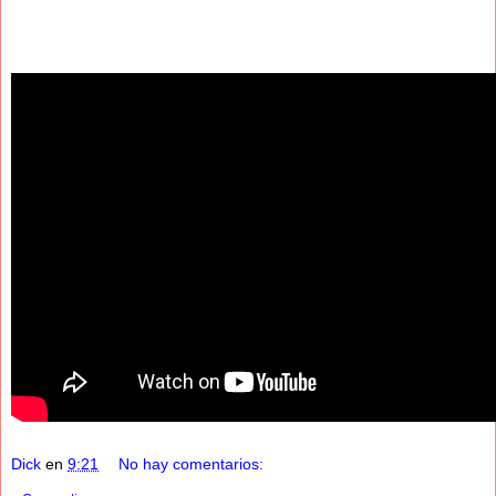
Dick
en
9:21
No hay comentarios: