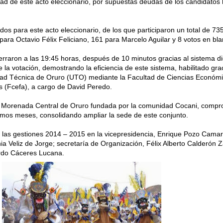
dad de este acto eleccionario, por supuestas deudas de los candidatos 
dos para este acto eleccionario, de los que participaron un total de 73
para Octavio Félix Feliciano, 161 para Marcelo Aguilar y 8 votos en bla
rraron a las 19:45 horas, después de 10 minutos gracias al sistema dig
 la votación, demostrando la eficiencia de este sistema, habilitado grac
idad Técnica de Oruro (UTO) mediante la Facultad de Ciencias Económ
as (Fcefa), a cargo de David Peredo.
la Morenada Central de Oruro fundada por la comunidad Cocani, compr
imos meses, consolidando ampliar la sede de este conjunto.
as gestiones 2014 – 2015 en la vicepresidencia, Enrique Pozo Camar
ia Veliz de Jorge; secretaría de Organización, Félix Alberto Calderón
rdo Cáceres Lucana.