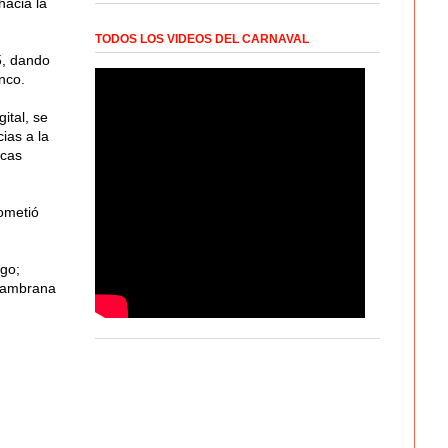
hacia la
TODOS LOS VIDEOS DEL CARNAVAL
5, dando
nco.
ital, se
ias a la
icas
ometió
go;
 Zambrana