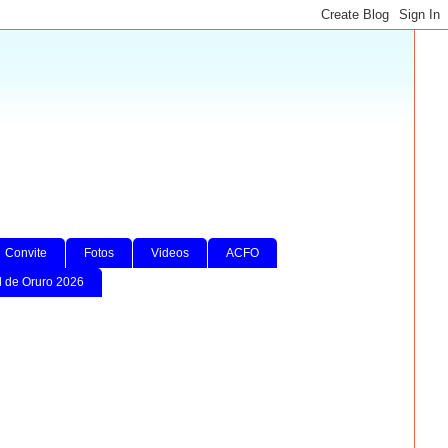
Convite
Fotos
Videos
ACFO
l de Oruro 2026