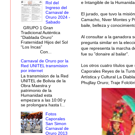
e Intangible de la Humanidad
Rol del
Ingreso del
Carnaval de
El jurado, que tuvo la misi
Oruro 2024 -
Camacho, Niver Montes y Pr
Sabado
baile, belleza y conocimiento
GRUPO 1 Gran
Tradicional Auténtica
Al consultar a la ganadora s
“Diablada Oruro”
Fraternidad Hijos del Sol
pregunta similar en la elec
“Los Incas”
que representa la marcha de
Con...
fue su "donaire al bailar".
Carnaval de Oruro por la
Los otros cuatro títulos qu
Red UNITEL transmision
por internet
Caporales Reyes de la Tunt
La transmision de la Red
Artística y Cultural La Diab
UNITEL de Bolivia de la
Phujllay Oruro; Traje Folcl
Obra Maestra y
patrimonio de la
Humanidad esta
empezara a las 10:00 y
se prolongara hasta l...
Fotos
Caporales
San Simon
Carnaval de
Oruro 2013