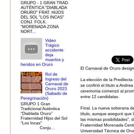
GRUPO - 1 GRAN TRAD.
AUTÉNTICA "DIABLADA
ORURO" FRAT. HIJOS
DEL SOL "LOS INCAS"
CONJ. FOLK.
"MORENADA ZONA
NORT...
Video
Trágico
accidente
deja
muertos y
heridos en Oruro
El Carnaval de Oruro design
Rol de
Ingreso del
La elección de la Predilecta
Carnaval de
se confirió el título a Andr
Oruro 2023
ceremonia comenzó al promed
(Sabado de
entre 12 candidatas.
Peregrinación)
GRUPO 1 Gran
Final. La nueva soberana de
Tradicional Auténtica
“Diablada Oruro”
título, aunque aseguró que l
Fraternidad Hijos del Sol
las mismas posibilidades", d
“Los Incas”
Fraternidad Morenada Centra
Conju...
Universidad Técnica de Orur