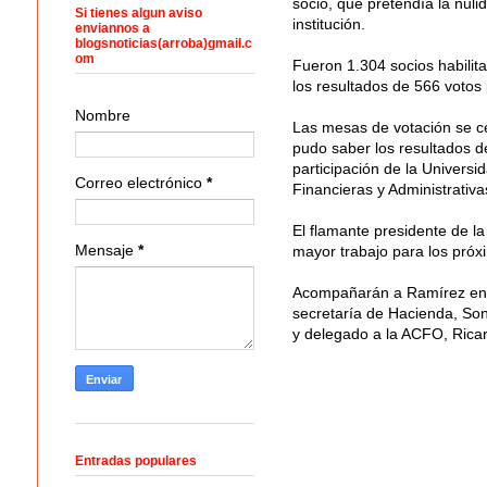
socio, que pretendía la nuli
Si tienes algun aviso
institución.
enviannos a
blogsnoticias(arroba)gmail.c
om
Fueron 1.304 socios habilita
los resultados de 566 votos 
Nombre
Las mesas de votación se ce
pudo saber los resultados de
participación de la Univers
Correo electrónico
*
Financieras y Administrativ
El flamante presidente de 
Mensaje
*
mayor trabajo para los próx
Acompañarán a Ramírez en l
secretaría de Hacienda, Son
y delegado a la ACFO, Rica
Entradas populares