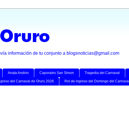
 Oruro
nvía información de tu conjunto a blogsnoticias@gmail.com
Anata Andino
Caporales San Simon
Tragedia del Carnaval
ngreso del Carnaval de Oruro 2026
Rol de ingreso del Domingo del Carnava