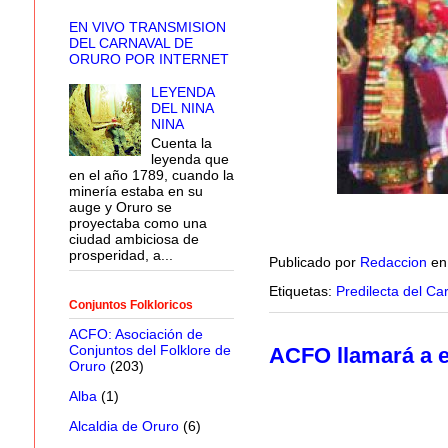
EN VIVO TRANSMISION
DEL CARNAVAL DE
ORURO POR INTERNET
LEYENDA
DEL NINA
NINA
Cuenta la
leyenda que
en el año 1789, cuando la
minería estaba en su
auge y Oruro se
proyectaba como una
ciudad ambiciosa de
prosperidad, a...
Publicado por
Redaccion
e
Etiquetas:
Predilecta del Ca
Conjuntos Folkloricos
ACFO: Asociación de
Conjuntos del Folklore de
ACFO llamará a e
Oruro
(203)
Alba
(1)
Alcaldia de Oruro
(6)