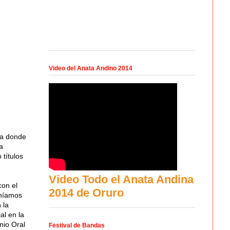
Video del Anata Andino 2014
la donde
a
títulos
Video Todo el Anata Andina
con el
2014 de Oruro
eníamos
 la
al en la
nio Oral
Festival de Bandas