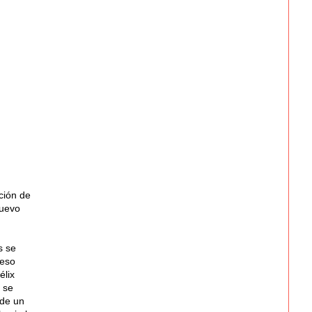
ción de
nuevo
s se
ceso
élix
 se
 de un