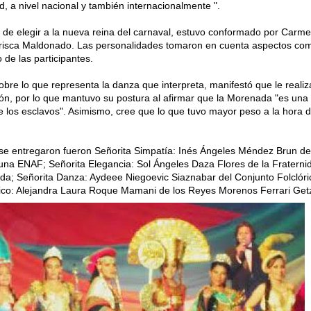
, a nivel nacional y también internacionalmente ".
ón de elegir a la nueva reina del carnaval, estuvo conformado por Carm
isca Maldonado. Las personalidades tomaron en cuenta aspectos com
 de las participantes.
obre lo que representa la danza que interpreta, manifestó que le reali
ción, por lo que mantuvo su postura al afirmar que la Morenada "es una
 los esclavos". Asimismo, cree que lo que tuvo mayor peso a la hora de
e se entregaron fueron Señorita Simpatía: Inés Ángeles Méndez Brun de
una ENAF; Señorita Elegancia: Sol Ángeles Daza Flores de la Fraterni
lada; Señorita Danza: Aydeee Niegoevic Siaznabar del Conjunto Folclóri
órico: Alejandra Laura Roque Mamani de los Reyes Morenos Ferrari Getz