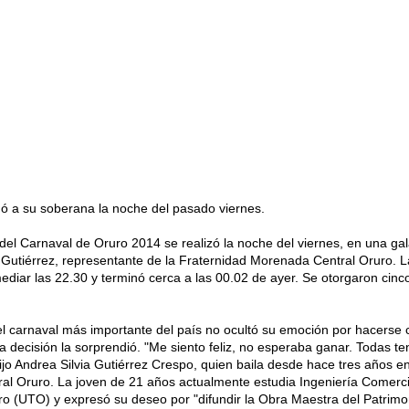
ó a su soberana la noche del pasado viernes.
 del Carnaval de Oruro 2014 se realizó la noche del viernes, en una ga
ea Gutiérrez, representante de la Fraternidad Morenada Central Oruro. L
iar las 22.30 y terminó cerca a las 00.02 de ayer. Se otorgaron cinco 
l carnaval más importante del país no ocultó su emoción por hacerse 
a decisión la sorprendió. "Me siento feliz, no esperaba ganar. Todas t
ijo Andrea Silvia Gutiérrez Crespo, quien baila desde hace tres años en
l Oruro. La joven de 21 años actualmente estudia Ingeniería Comerci
o (UTO) y expresó su deseo por "difundir la Obra Maestra del Patrimo