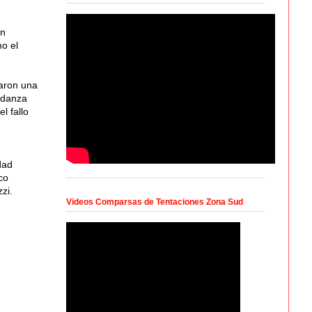
en
o el
zaron una
 danza
l fallo
dad
co
zi.
Videos Comparsas de Tentaciones Zona Sud