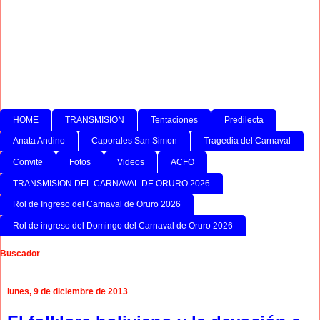
HOME
TRANSMISION
Tentaciones
Predilecta
Anata Andino
Caporales San Simon
Tragedia del Carnaval
Convite
Fotos
Videos
ACFO
TRANSMISION DEL CARNAVAL DE ORURO 2026
Rol de Ingreso del Carnaval de Oruro 2026
Rol de ingreso del Domingo del Carnaval de Oruro 2026
Buscador
lunes, 9 de diciembre de 2013