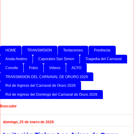
HOME
TRANSMISION
Tentaciones
Predilecta
Anata Andino
Caporales San Simon
Tragedia del Carnaval
Convite
Fotos
Videos
ACFO
TRANSMISION DEL CARNAVAL DE ORURO 2026
Rol de Ingreso del Carnaval de Oruro 2026
Rol de ingreso del Domingo del Carnaval de Oruro 2026
Buscador
domingo, 25 de enero de 2026