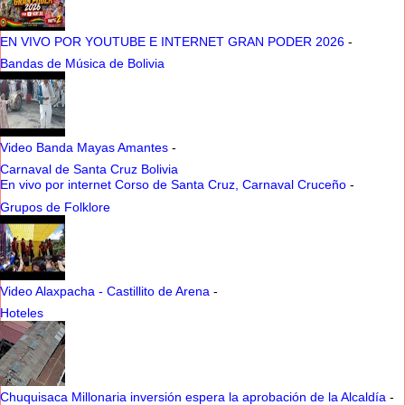
EN VIVO POR YOUTUBE E INTERNET GRAN PODER 2026
-
Bandas de Música de Bolivia
Video Banda Mayas Amantes
-
Carnaval de Santa Cruz Bolivia
En vivo por internet Corso de Santa Cruz, Carnaval Cruceño
-
Grupos de Folklore
Video Alaxpacha - Castillito de Arena
-
Hoteles
Chuquisaca Millonaria inversión espera la aprobación de la Alcaldía
-