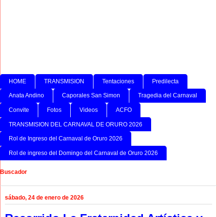
HOME
TRANSMISION
Tentaciones
Predilecta
Anata Andino
Caporales San Simon
Tragedia del Carnaval
Convite
Fotos
Videos
ACFO
TRANSMISION DEL CARNAVAL DE ORURO 2026
Rol de Ingreso del Carnaval de Oruro 2026
Rol de ingreso del Domingo del Carnaval de Oruro 2026
Buscador
sábado, 24 de enero de 2026