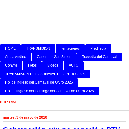
HOME
TRANSMISION
Tentaciones
Predilecta
Anata Andino
Caporales San Simon
Tragedia del Carnaval
Convite
Fotos
Videos
ACFO
TRANSMISION DEL CARNAVAL DE ORURO 2026
Rol de Ingreso del Carnaval de Oruro 2026
Rol de ingreso del Domingo del Carnaval de Oruro 2026
Buscador
martes, 3 de mayo de 2016