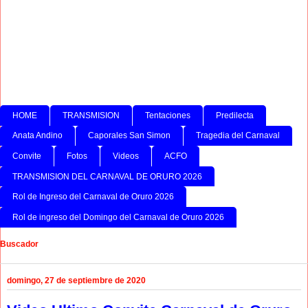
HOME
TRANSMISION
Tentaciones
Predilecta
Anata Andino
Caporales San Simon
Tragedia del Carnaval
Convite
Fotos
Videos
ACFO
TRANSMISION DEL CARNAVAL DE ORURO 2026
Rol de Ingreso del Carnaval de Oruro 2026
Rol de ingreso del Domingo del Carnaval de Oruro 2026
Buscador
domingo, 27 de septiembre de 2020