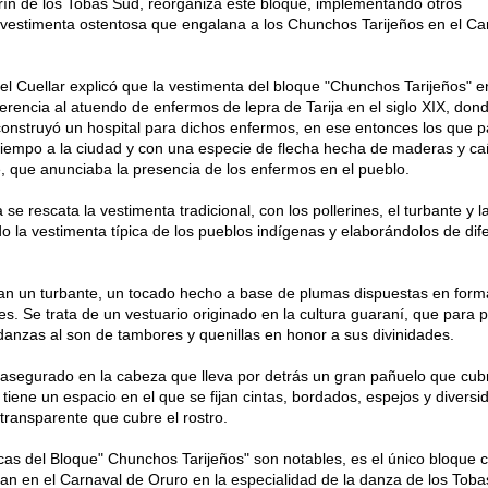
ín de los Tobas Sud, reorganiza este bloque, implementando otros
vestimenta ostentosa que engalana a los Chunchos Tarijeños en el Ca
l Cuellar explicó que la vestimenta del bloque "Chunchos Tarijeños" e
rencia al atuendo de enfermos de lepra de Tarija en el siglo XIX, dond
onstruyó un hospital para dichos enfermos, en ese entonces los que 
 tiempo a la ciudad y con una especie de flecha hecha de maderas y c
e, que anunciaba la presencia de los enfermos en el pueblo.
e rescata la vestimenta tradicional, con los pollerines, el turbante y la
o la vestimenta típica de los pueblos indígenas y elaborándolos de dif
van un turbante, un tocado hecho a base de plumas dispuestas en form
res. Se trata de un vestuario originado en la cultura guaraní, que para 
 danzas al son de tambores y quenillas en honor a sus divinidades.
 asegurado en la cabeza que lleva por detrás un gran pañuelo que cubr
r tiene un espacio en el que se fijan cintas, bordados, espejos y diversi
 transparente que cubre el rostro.
icas del Bloque" Chunchos Tarijeños" son notables, es el único bloque 
pan en el Carnaval de Oruro en la especialidad de la danza de los Toba