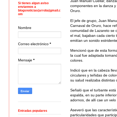
Juan Manuel Cuellar, danzar
Si tienes algun aviso
componentes en la danza y 
enviannos a
blogsnoticias(arroba)gmail.c
Oruro.
om
El jefe de grupo, Juan Manue
Carnaval de Oruro, hace refe
Nombre
comunidad de Lazareto se c
el mal, bajaban cada cierto
emitían un sonido estrident
Correo electrónico
*
Mencionó que de esta forma s
la cual fue adaptada tomand
Mensaje
*
colores.
Indicó que en la cabeza lle
circulares y teñidas de colo
su salud realizaba distintas
Señaló que el turbante está
espalda, en su parte inferio
adornos, de allí cae un velo
Aseveró que las característ
Entradas populares
particularidades que partici