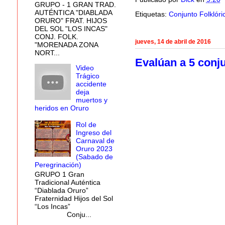
GRUPO - 1 GRAN TRAD.
AUTÉNTICA "DIABLADA
Etiquetas:
Conjunto Folklór
ORURO" FRAT. HIJOS
DEL SOL "LOS INCAS"
CONJ. FOLK.
jueves, 14 de abril de 2016
"MORENADA ZONA
NORT...
Evalúan a 5 conj
Video
Trágico
accidente
deja
muertos y
heridos en Oruro
Rol de
Ingreso del
Carnaval de
Oruro 2023
(Sabado de
Peregrinación)
GRUPO 1 Gran
Tradicional Auténtica
“Diablada Oruro”
Fraternidad Hijos del Sol
“Los Incas”
Conju...