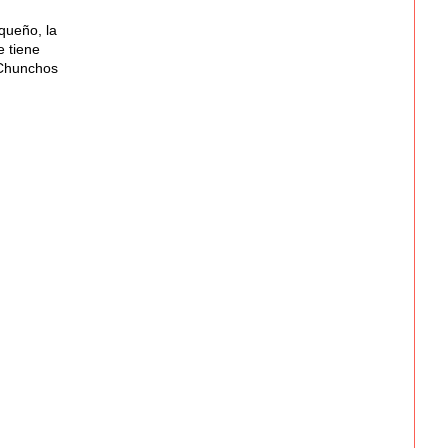
queño, la
e tiene
 Chunchos