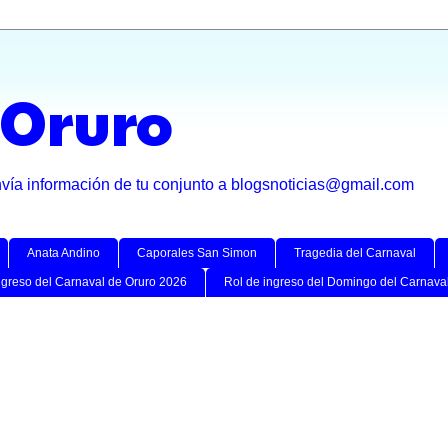
 Oruro
nvía información de tu conjunto a blogsnoticias@gmail.com
Anata Andino
Caporales San Simon
Tragedia del Carnaval
ngreso del Carnaval de Oruro 2026
Rol de ingreso del Domingo del Carnava