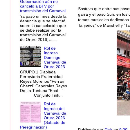
Gobernación aún no
canceló a BTV por
Sostuvo que entre sus pasos
transmisión del Carnaval
garra y el paso Suri, en los
Ya pasó un mes desde la
temas musicales dedicados 
denuncia que se efectuó,
Tarijeños" de Marishell y "T
sobre la cancelación que
se debe realizar por la
transmisión del Carnaval
de Oruro 2016, a ...
Rol de
Ingreso
Domingo
Carnaval de
Oruro 2023
GRUPO 1 Diablada
Ferroviaria Fraternidad
Reyes Morenos “Ferrari
Ghezzi” Caporales Reyes
De La Tuntuna “Enaf ”
Conjunto Tink...
Rol de
Ingreso del
Carnaval de
Oruro 2026
(Sabado de
Peregrinación)
Publicado por
Dick
en
9:20