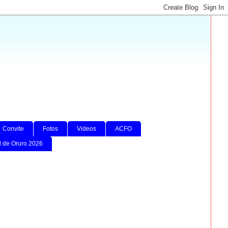
Convite
Fotos
Videos
ACFO
l de Oruro 2026