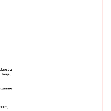
 Maestra
Tarija,
nzarines
 2002,