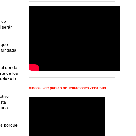
 de
i serán
 que
o fundada
ral donde
rte de los
 tiene la
Videos Comparsas de Tentaciones Zona Sud
otivo
esta
 una
os porque