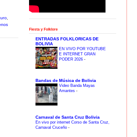
ruro
,
enos
Fiesta y Folklore
ENTRADAS FOLKLORICAS DE
BOLIVIA
EN VIVO POR YOUTUBE
E INTERNET GRAN
PODER 2026
-
Bandas de Música de Bolivia
Video Banda Mayas
Amantes
-
Carnaval de Santa Cruz Bolivia
En vivo por internet Corso de Santa Cruz,
Carnaval Cruceño
-