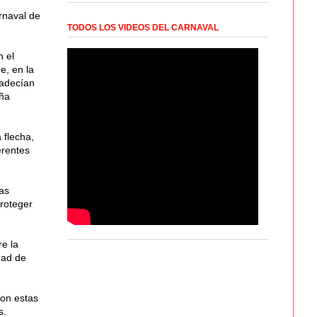
rnaval de
TODOS LOS VIDEOS DEL CARNAVAL
n el
e, en la
padecían
aña
 flecha,
erentes
as
proteger
e la
dad de
con estas
s.