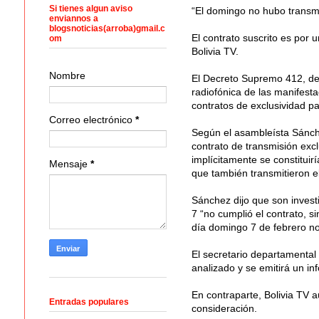
Si tienes algun aviso
“El domingo no hubo transmi
enviannos a
blogsnoticias(arroba)gmail.c
El contrato suscrito es por
om
Bolivia TV.
Nombre
El Decreto Supremo 412, del 
radiofónica de las manifesta
contratos de exclusividad pa
Correo electrónico
*
Según el asambleísta Sánche
contrato de transmisión exc
implícitamente se constituir
Mensaje
*
que también transmitieron el
Sánchez dijo que son invest
7 “no cumplió el contrato, s
día domingo 7 de febrero no
El secretario departamental
analizado y se emitirá un in
En contraparte, Bolivia TV a
Entradas populares
consideración.