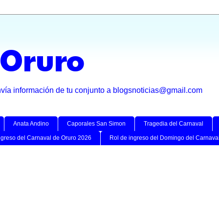
 Oruro
nvía información de tu conjunto a blogsnoticias@gmail.com
Anata Andino
Caporales San Simon
Tragedia del Carnaval
ngreso del Carnaval de Oruro 2026
Rol de ingreso del Domingo del Carnava