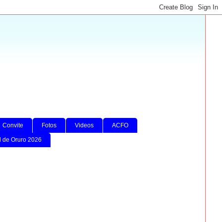
Convite
Fotos
Videos
ACFO
l de Oruro 2026