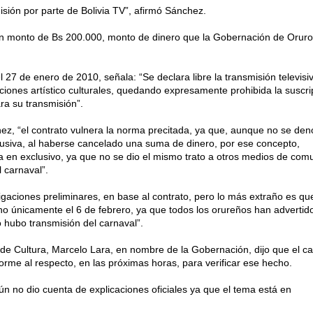
sión por parte de Bolivia TV”, afirmó Sánchez.
 un monto de Bs 200.000, monto de dinero que la Gobernación de Orur
27 de enero de 2010, señala: “Se declara libre la transmisión televisi
ciones artístico culturales, quedando expresamente prohibida la suscri
ra su transmisión”.
z, “el contrato vulnera la norma precitada, ya que, aunque no se de
lusiva, al haberse cancelado una suma de dinero, por ese concepto,
ía en exclusivo, ya que no se dio el mismo trato a otros medios de com
 carnaval”.
igaciones preliminares, en base al contrato, pero lo más extraño es qu
ino únicamente el 6 de febrero, ya que todos los orureños han advertid
 hubo transmisión del carnaval”.
 de Cultura, Marcelo Lara, en nombre de la Gobernación, dijo que el c
forme al respecto, en las próximas horas, para verificar ese hecho.
ún no dio cuenta de explicaciones oficiales ya que el tema está en