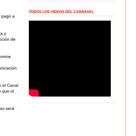
TODOS LOS VIDEOS DEL CARNAVAL
o pagó a
va y
pción de
nomine
unicación
e el Canal
o que el
aso será