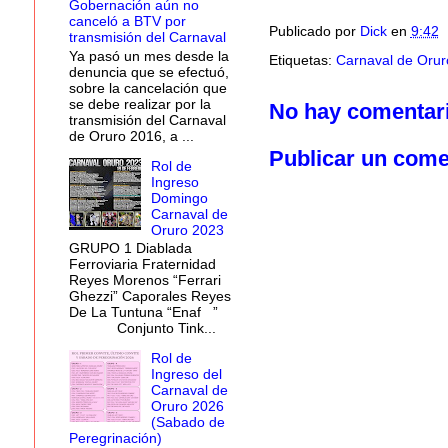
Gobernación aún no
canceló a BTV por
Publicado por
Dick
en
9:42
transmisión del Carnaval
Ya pasó un mes desde la
Etiquetas:
Carnaval de Orur
denuncia que se efectuó,
sobre la cancelación que
se debe realizar por la
No hay comentar
transmisión del Carnaval
de Oruro 2016, a ...
Publicar un come
Rol de
Ingreso
Domingo
Carnaval de
Oruro 2023
GRUPO 1 Diablada
Ferroviaria Fraternidad
Reyes Morenos “Ferrari
Ghezzi” Caporales Reyes
De La Tuntuna “Enaf ”
Conjunto Tink...
Rol de
Ingreso del
Carnaval de
Oruro 2026
(Sabado de
Peregrinación)