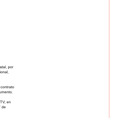
tal, por
ional,
 contrato
cumento.
 TV, en
7 de