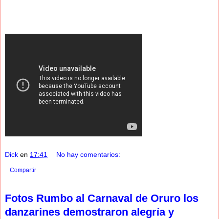
Dick
en
17:41
No hay comentarios:
Compartir
Fotos Rumbo al Carnaval de Oruro los
danzarines demostraron alegría y