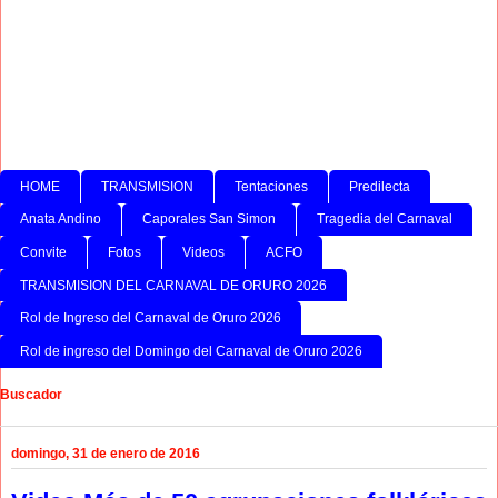
HOME
TRANSMISION
Tentaciones
Predilecta
Anata Andino
Caporales San Simon
Tragedia del Carnaval
Convite
Fotos
Videos
ACFO
TRANSMISION DEL CARNAVAL DE ORURO 2026
Rol de Ingreso del Carnaval de Oruro 2026
Rol de ingreso del Domingo del Carnaval de Oruro 2026
Buscador
domingo, 31 de enero de 2016