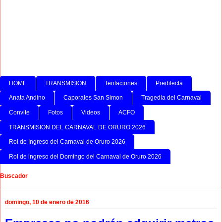
HOME
TRANSMISION
Tentaciones
Predilecta
Anata Andino
Caporales San Simon
Tragedia del Carnaval
Convite
Fotos
Videos
ACFO
TRANSMISION DEL CARNAVAL DE ORURO 2026
Rol de Ingreso del Carnaval de Oruro 2026
Rol de ingreso del Domingo del Carnaval de Oruro 2026
Buscador
domingo, 10 de enero de 2016