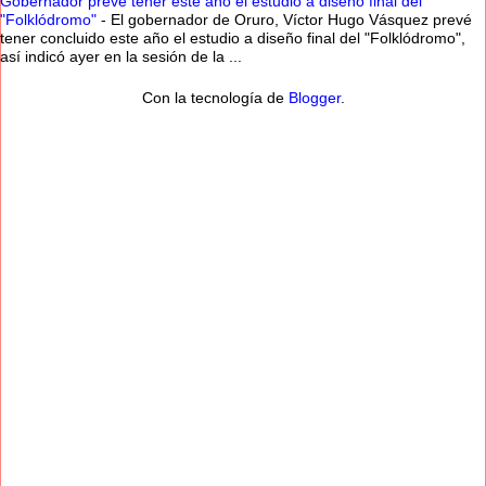
Gobernador prevé tener este año el estudio a diseño final del
"Folklódromo"
-
El gobernador de Oruro, Víctor Hugo Vásquez prevé
tener concluido este año el estudio a diseño final del "Folklódromo",
así indicó ayer en la sesión de la ...
Con la tecnología de
Blogger
.