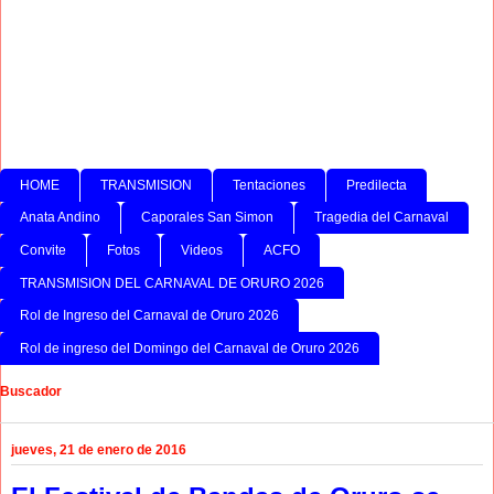
HOME
TRANSMISION
Tentaciones
Predilecta
Anata Andino
Caporales San Simon
Tragedia del Carnaval
Convite
Fotos
Videos
ACFO
TRANSMISION DEL CARNAVAL DE ORURO 2026
Rol de Ingreso del Carnaval de Oruro 2026
Rol de ingreso del Domingo del Carnaval de Oruro 2026
Buscador
jueves, 21 de enero de 2016