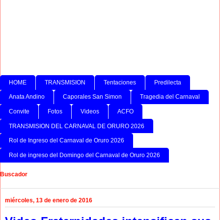
HOME
TRANSMISION
Tentaciones
Predilecta
Anata Andino
Caporales San Simon
Tragedia del Carnaval
Convite
Fotos
Videos
ACFO
TRANSMISION DEL CARNAVAL DE ORURO 2026
Rol de Ingreso del Carnaval de Oruro 2026
Rol de ingreso del Domingo del Carnaval de Oruro 2026
Buscador
miércoles, 13 de enero de 2016