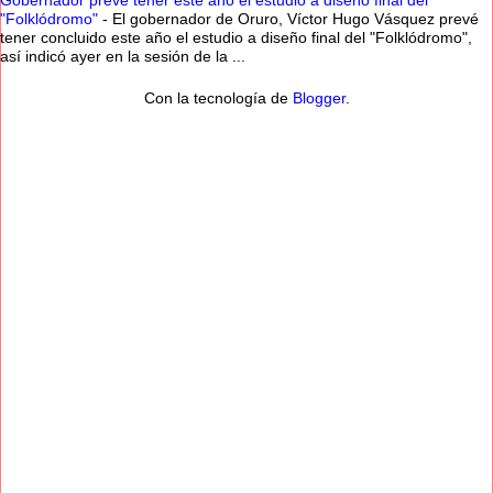
Gobernador prevé tener este año el estudio a diseño final del
"Folklódromo"
-
El gobernador de Oruro, Víctor Hugo Vásquez prevé
tener concluido este año el estudio a diseño final del "Folklódromo",
así indicó ayer en la sesión de la ...
Con la tecnología de
Blogger
.