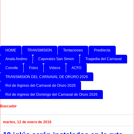
HOME
TRANSMISION
Tentaciones
Predilecta
Anata Andino
Caporales San Simon
Tragedia del Carnaval
Convite
Fotos
Videos
ACFO
TRANSMISION DEL CARNAVAL DE ORURO 2026
Rol de Ingreso del Carnaval de Oruro 2026
Rol de ingreso del Domingo del Carnaval de Oruro 2026
Buscador
martes, 12 de enero de 2016