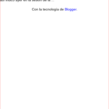
así indicó ayer en la sesión de la ...
Con la tecnología de
Blogger
.