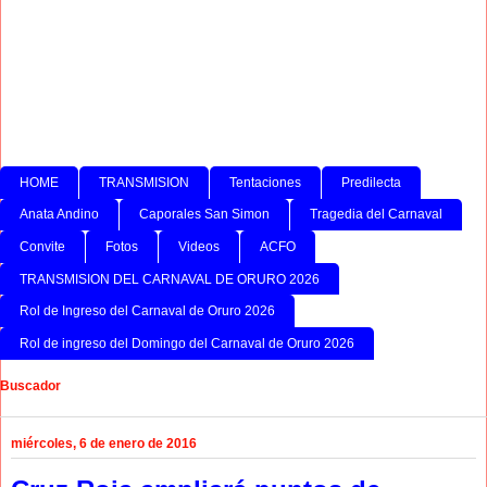
HOME
TRANSMISION
Tentaciones
Predilecta
Anata Andino
Caporales San Simon
Tragedia del Carnaval
Convite
Fotos
Videos
ACFO
TRANSMISION DEL CARNAVAL DE ORURO 2026
Rol de Ingreso del Carnaval de Oruro 2026
Rol de ingreso del Domingo del Carnaval de Oruro 2026
Buscador
miércoles, 6 de enero de 2016