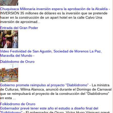
Chuquisaca Millonaria inversión espera la aprobación de la Alcaldía
-
INVERSIÓN 35 millones de dólares es la inversión que se pretende
hacer en la construcción de un apart hotel en la calle Calvo Una
inversión de aproximad...
Entrada del Gran Poder
Video Festividad de San Agustin, Sociedad de Morenos La Paz,
Maravilla del Mundo
-
Diablodomo de Oruro
Gobierno promete reimpulso al proyecto “Diablódromo”
-
La ministra
de Culturas, Wilma Alanoca, anunció durante el Domingo de Carnaval
que se reimpulsará el proyecto de la construcción del “Diablódromo”
en esta ...
Folklodromo de Oruro
Gobernador prevé tener este año el estudio a diseño final del
"Folklódromo"
-
El gobernador de Oruro, Víctor Hugo Vásquez prevé