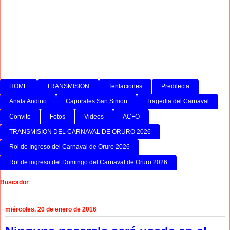
HOME
TRANSMISION
Tentaciones
Predilecta
Anata Andino
Caporales San Simon
Tragedia del Carnaval
Convite
Fotos
Videos
ACFO
TRANSMISION DEL CARNAVAL DE ORURO 2026
Rol de Ingreso del Carnaval de Oruro 2026
Rol de ingreso del Domingo del Carnaval de Oruro 2026
Buscador
miércoles, 20 de enero de 2016