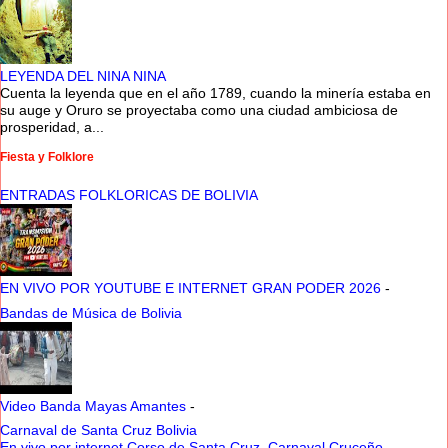
LEYENDA DEL NINA NINA
Cuenta la leyenda que en el año 1789, cuando la minería estaba en
su auge y Oruro se proyectaba como una ciudad ambiciosa de
prosperidad, a...
Fiesta y Folklore
ENTRADAS FOLKLORICAS DE BOLIVIA
EN VIVO POR YOUTUBE E INTERNET GRAN PODER 2026
-
Bandas de Música de Bolivia
Video Banda Mayas Amantes
-
Carnaval de Santa Cruz Bolivia
En vivo por internet Corso de Santa Cruz, Carnaval Cruceño
-