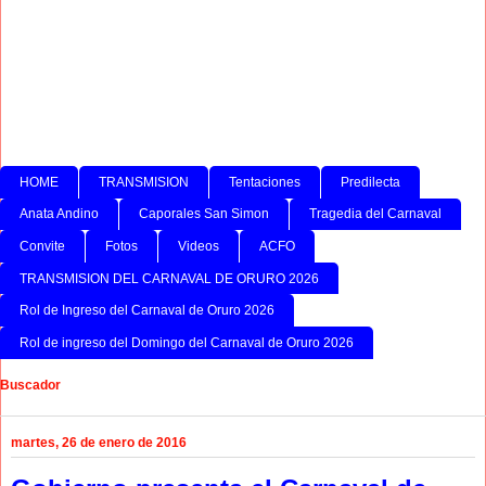
HOME
TRANSMISION
Tentaciones
Predilecta
Anata Andino
Caporales San Simon
Tragedia del Carnaval
Convite
Fotos
Videos
ACFO
TRANSMISION DEL CARNAVAL DE ORURO 2026
Rol de Ingreso del Carnaval de Oruro 2026
Rol de ingreso del Domingo del Carnaval de Oruro 2026
Buscador
martes, 26 de enero de 2016