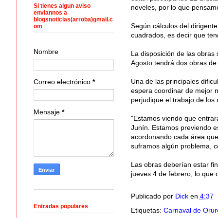
Si tienes algun aviso
noveles, por lo que pensam
enviannos a
blogsnoticias(arroba)gmail.c
Según cálculos del dirigent
om
cuadrados, es decir que te
Nombre
La disposición de las obras
Agosto tendrá dos obras de
Una de las principales dific
Correo electrónico
*
espera coordinar de mejor 
perjudique el trabajo de los a
Mensaje
*
"Estamos viendo que entrará
Junín. Estamos previendo es
acordonando cada área que 
suframos algún problema, c
Las obras deberían estar fin
jueves 4 de febrero, lo que o
Publicado por
Dick
en
4:37
Entradas populares
Etiquetas:
Carnaval de Orur