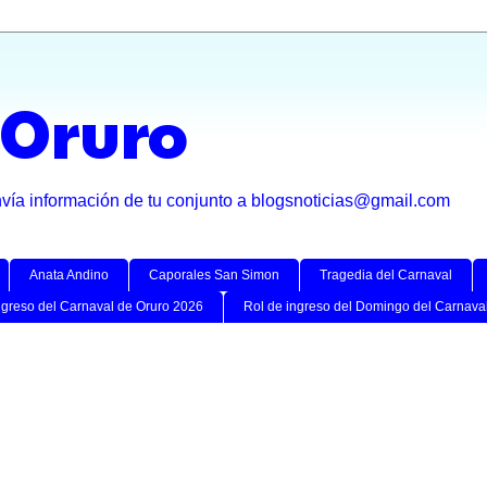
 Oruro
nvía información de tu conjunto a blogsnoticias@gmail.com
Anata Andino
Caporales San Simon
Tragedia del Carnaval
ngreso del Carnaval de Oruro 2026
Rol de ingreso del Domingo del Carnava