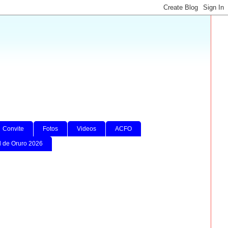
Convite
Fotos
Videos
ACFO
l de Oruro 2026