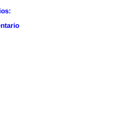
ios:
ntario