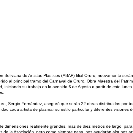
ón Boliviana de Artistas Plásticos (ABAP) filial Oruro, nuevamente serán
rido al principal tramo del Carnaval de Oruro, Obra Maestra del Patrim
, iniciando su trabajo en la avenida 6 de Agosto a partir de este lunes
os.
uro, Sergio Fernández, aseguró que serán 22 obras distribuidas por to
idad cada artista de plasmar su estilo particular y diferentes visiones 
de dimensiones realmente grandes, más de diez metros de largo, para
tas de la Asociación, pero como siempre pasa, nos ayudarán algunos art