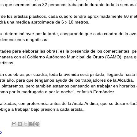
os que seremos unas 32 personas trabajando durante toda la semana",
e de los artistas plásticos, cada cuadro tendrá aproximadamente 60 me
ndrá una medida aproximada de 6 x 10 metros.
 se determinó ayer por la tarde, asegurando que cada cuadra de la ave
 dimensiones magníficas.
ultades para elaborar las obras, es la presencia de los comerciantes, pe
manera con el Gobierno Autónomo Municipal de Oruro (GAMO), para q
rtistas.
n dos obras por cuadra, toda la avenida será pintada, llegando hasta l
te año, para que tengamos ayuda de los trabajadores de la Alcaldía,
pintaremos, pero también estamos pensando en trabajar en horarios
omo por la madrugada o por la noche", enfatizó Fernández.
alizadas, con preferencia antes de la Anata Andina, que se desarrollará
bliga a trabajar bajo presión a cada artista.
o