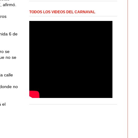
 afirmó.
TODOS LOS VIDEOS DEL CARNAVAL
tros
nida 6 de
ro se
ue no se
a calle
 donde no
 el