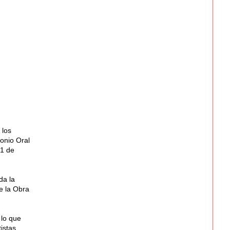
 los
onio Oral
 1 de
da la
de la Obra
 lo que
istas