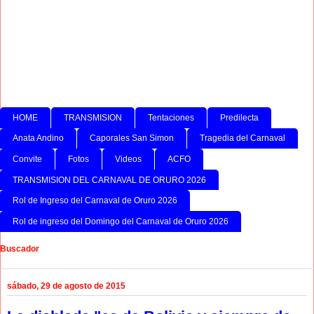
HOME
TRANSMISION
Tentaciones
Predilecta
Anata Andino
Caporales San Simon
Tragedia del Carnaval
Convite
Fotos
Videos
ACFO
TRANSMISION DEL CARNAVAL DE ORURO 2026
Rol de Ingreso del Carnaval de Oruro 2026
Rol de ingreso del Domingo del Carnaval de Oruro 2026
Buscador
sábado, 29 de agosto de 2015