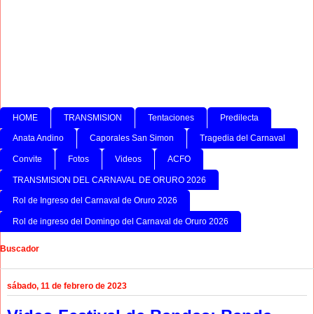
HOME
TRANSMISION
Tentaciones
Predilecta
Anata Andino
Caporales San Simon
Tragedia del Carnaval
Convite
Fotos
Videos
ACFO
TRANSMISION DEL CARNAVAL DE ORURO 2026
Rol de Ingreso del Carnaval de Oruro 2026
Rol de ingreso del Domingo del Carnaval de Oruro 2026
Buscador
sábado, 11 de febrero de 2023