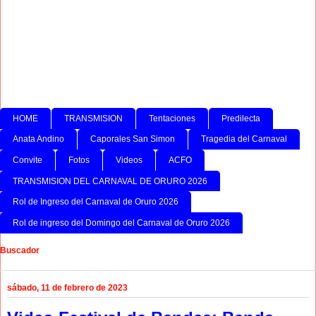
HOME
TRANSMISION
Tentaciones
Predilecta
Anata Andino
Caporales San Simon
Tragedia del Carnaval
Convite
Fotos
Videos
ACFO
TRANSMISION DEL CARNAVAL DE ORURO 2026
Rol de Ingreso del Carnaval de Oruro 2026
Rol de ingreso del Domingo del Carnaval de Oruro 2026
Buscador
sábado, 11 de febrero de 2023