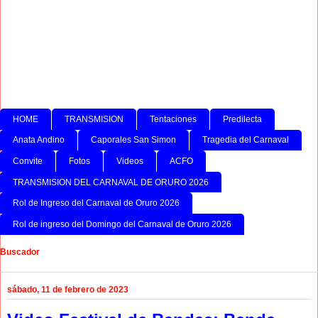
HOME
TRANSMISION
Tentaciones
Predilecta
Anata Andino
Caporales San Simon
Tragedia del Carnaval
Convite
Fotos
Videos
ACFO
TRANSMISION DEL CARNAVAL DE ORURO 2026
Rol de Ingreso del Carnaval de Oruro 2026
Rol de ingreso del Domingo del Carnaval de Oruro 2026
Buscador
sábado, 11 de febrero de 2023