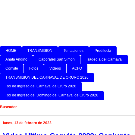
HOME
TRANSMISION
Tentaciones
Predilecta
Anata Andino
Caporales San Simon
Tragedia del Carnaval
Convite
Fotos
Videos
ACFO
TRANSMISION DEL CARNAVAL DE ORURO 2026
Rol de Ingreso del Carnaval de Oruro 2026
Rol de ingreso del Domingo del Carnaval de Oruro 2026
Buscador
lunes, 13 de febrero de 2023