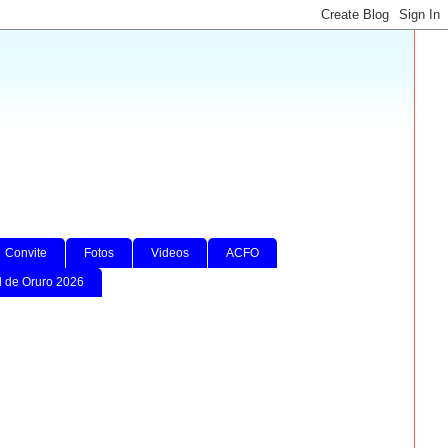
Convite
Fotos
Videos
ACFO
l de Oruro 2026