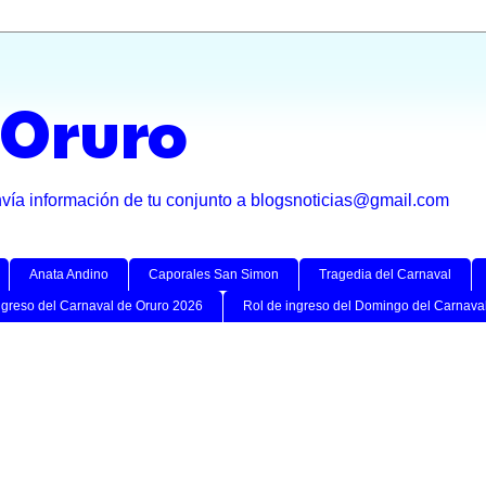
 Oruro
nvía información de tu conjunto a blogsnoticias@gmail.com
Anata Andino
Caporales San Simon
Tragedia del Carnaval
ngreso del Carnaval de Oruro 2026
Rol de ingreso del Domingo del Carnava