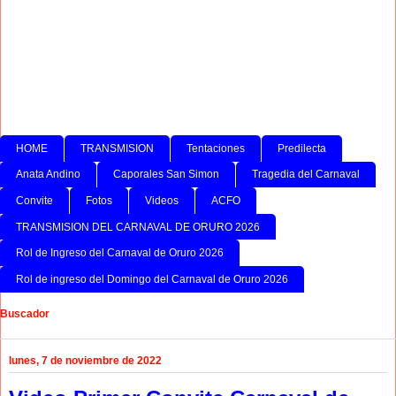
HOME
TRANSMISION
Tentaciones
Predilecta
Anata Andino
Caporales San Simon
Tragedia del Carnaval
Convite
Fotos
Videos
ACFO
TRANSMISION DEL CARNAVAL DE ORURO 2026
Rol de Ingreso del Carnaval de Oruro 2026
Rol de ingreso del Domingo del Carnaval de Oruro 2026
Buscador
lunes, 7 de noviembre de 2022