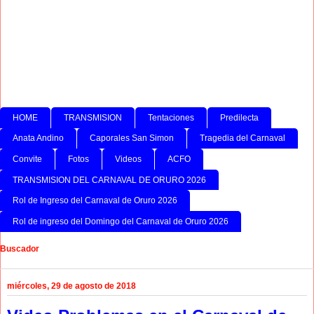
HOME
TRANSMISION
Tentaciones
Predilecta
Anata Andino
Caporales San Simon
Tragedia del Carnaval
Convite
Fotos
Videos
ACFO
TRANSMISION DEL CARNAVAL DE ORURO 2026
Rol de Ingreso del Carnaval de Oruro 2026
Rol de ingreso del Domingo del Carnaval de Oruro 2026
Buscador
miércoles, 29 de agosto de 2018