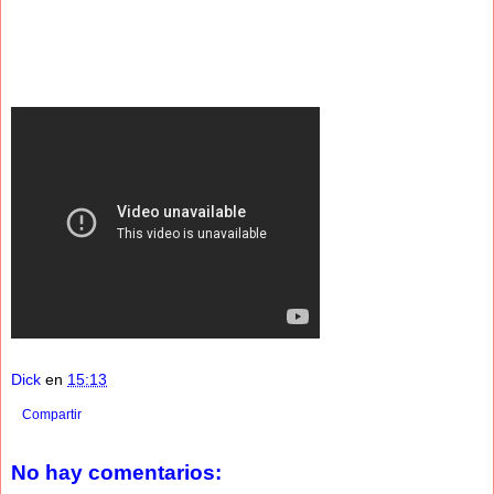
Dick
en
15:13
Compartir
No hay comentarios: