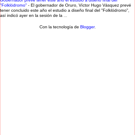
Gobernador prevé tener este año el estudio a diseño final del
"Folklódromo"
-
El gobernador de Oruro, Víctor Hugo Vásquez prevé
tener concluido este año el estudio a diseño final del "Folklódromo",
así indicó ayer en la sesión de la ...
Con la tecnología de
Blogger
.