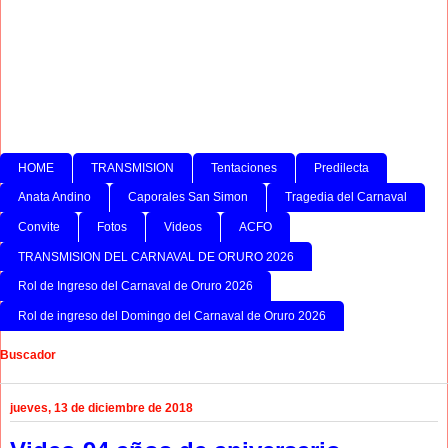
HOME
TRANSMISION
Tentaciones
Predilecta
Anata Andino
Caporales San Simon
Tragedia del Carnaval
Convite
Fotos
Videos
ACFO
TRANSMISION DEL CARNAVAL DE ORURO 2026
Rol de Ingreso del Carnaval de Oruro 2026
Rol de ingreso del Domingo del Carnaval de Oruro 2026
Buscador
jueves, 13 de diciembre de 2018