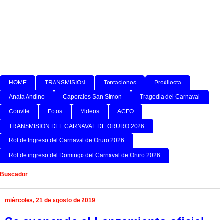
HOME
TRANSMISION
Tentaciones
Predilecta
Anata Andino
Caporales San Simon
Tragedia del Carnaval
Convite
Fotos
Videos
ACFO
TRANSMISION DEL CARNAVAL DE ORURO 2026
Rol de Ingreso del Carnaval de Oruro 2026
Rol de ingreso del Domingo del Carnaval de Oruro 2026
Buscador
miércoles, 21 de agosto de 2019