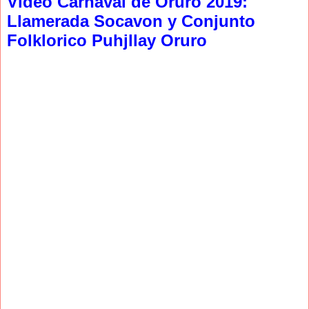
Video Carnaval de Oruro 2019:
Llamerada Socavon y Conjunto
Folklorico Puhjllay Oruro