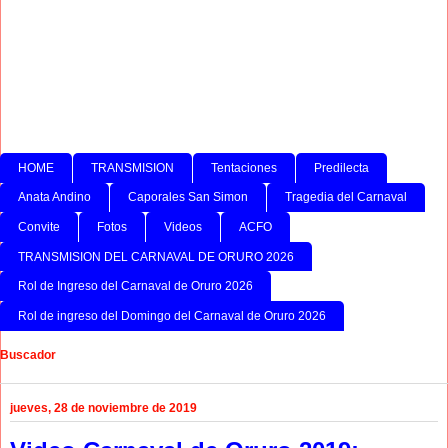
HOME
TRANSMISION
Tentaciones
Predilecta
Anata Andino
Caporales San Simon
Tragedia del Carnaval
Convite
Fotos
Videos
ACFO
TRANSMISION DEL CARNAVAL DE ORURO 2026
Rol de Ingreso del Carnaval de Oruro 2026
Rol de ingreso del Domingo del Carnaval de Oruro 2026
Buscador
jueves, 28 de noviembre de 2019