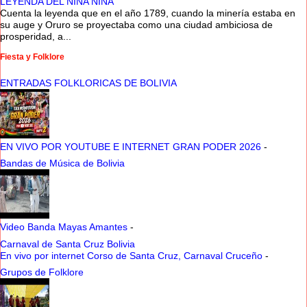
LEYENDA DEL NINA NINA
Cuenta la leyenda que en el año 1789, cuando la minería estaba en
su auge y Oruro se proyectaba como una ciudad ambiciosa de
prosperidad, a...
Fiesta y Folklore
ENTRADAS FOLKLORICAS DE BOLIVIA
EN VIVO POR YOUTUBE E INTERNET GRAN PODER 2026
-
Bandas de Música de Bolivia
Video Banda Mayas Amantes
-
Carnaval de Santa Cruz Bolivia
En vivo por internet Corso de Santa Cruz, Carnaval Cruceño
-
Grupos de Folklore