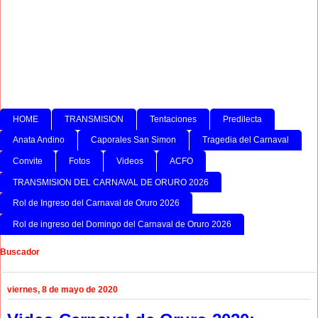
HOME
TRANSMISION
Tentaciones
Predilecta
Anata Andino
Caporales San Simon
Tragedia del Carnaval
Convite
Fotos
Videos
ACFO
TRANSMISION DEL CARNAVAL DE ORURO 2026
Rol de Ingreso del Carnaval de Oruro 2026
Rol de ingreso del Domingo del Carnaval de Oruro 2026
Buscador
viernes, 8 de mayo de 2020