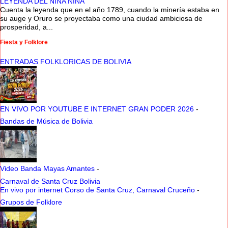
LEYENDA DEL NINA NINA
Cuenta la leyenda que en el año 1789, cuando la minería estaba en
su auge y Oruro se proyectaba como una ciudad ambiciosa de
prosperidad, a...
Fiesta y Folklore
ENTRADAS FOLKLORICAS DE BOLIVIA
EN VIVO POR YOUTUBE E INTERNET GRAN PODER 2026
-
Bandas de Música de Bolivia
Video Banda Mayas Amantes
-
Carnaval de Santa Cruz Bolivia
En vivo por internet Corso de Santa Cruz, Carnaval Cruceño
-
Grupos de Folklore