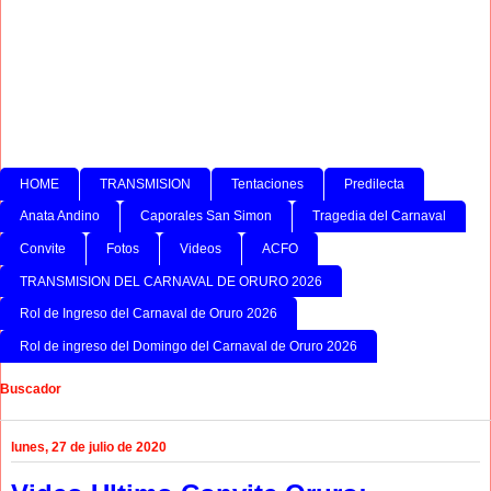
HOME
TRANSMISION
Tentaciones
Predilecta
Anata Andino
Caporales San Simon
Tragedia del Carnaval
Convite
Fotos
Videos
ACFO
TRANSMISION DEL CARNAVAL DE ORURO 2026
Rol de Ingreso del Carnaval de Oruro 2026
Rol de ingreso del Domingo del Carnaval de Oruro 2026
Buscador
lunes, 27 de julio de 2020