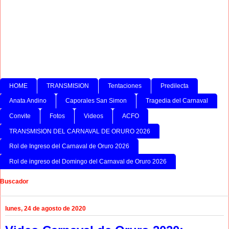
HOME
TRANSMISION
Tentaciones
Predilecta
Anata Andino
Caporales San Simon
Tragedia del Carnaval
Convite
Fotos
Videos
ACFO
TRANSMISION DEL CARNAVAL DE ORURO 2026
Rol de Ingreso del Carnaval de Oruro 2026
Rol de ingreso del Domingo del Carnaval de Oruro 2026
Buscador
lunes, 24 de agosto de 2020