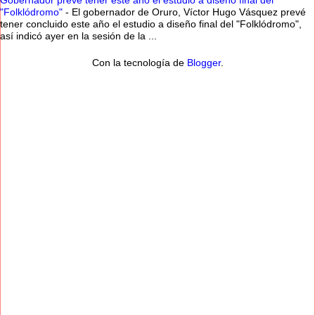
Gobernador prevé tener este año el estudio a diseño final del
"Folklódromo"
-
El gobernador de Oruro, Víctor Hugo Vásquez prevé
tener concluido este año el estudio a diseño final del "Folklódromo",
así indicó ayer en la sesión de la ...
Con la tecnología de
Blogger
.