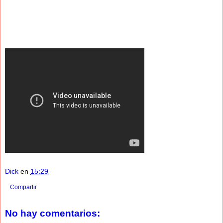
Dick
en
15:29
Compartir
No hay comentarios: