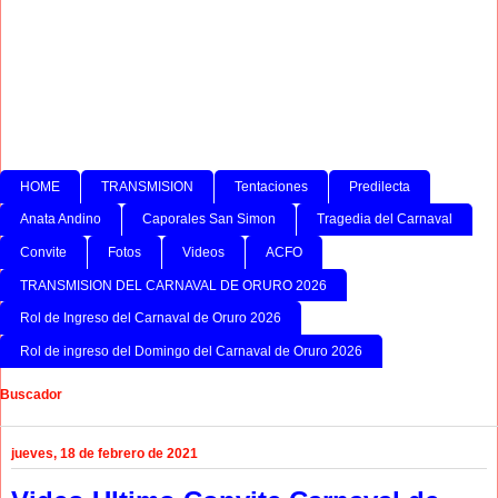
HOME
TRANSMISION
Tentaciones
Predilecta
Anata Andino
Caporales San Simon
Tragedia del Carnaval
Convite
Fotos
Videos
ACFO
TRANSMISION DEL CARNAVAL DE ORURO 2026
Rol de Ingreso del Carnaval de Oruro 2026
Rol de ingreso del Domingo del Carnaval de Oruro 2026
Buscador
jueves, 18 de febrero de 2021