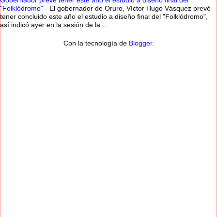
Gobernador prevé tener este año el estudio a diseño final del
"Folklódromo"
-
El gobernador de Oruro, Víctor Hugo Vásquez prevé
tener concluido este año el estudio a diseño final del "Folklódromo",
así indicó ayer en la sesión de la ...
Con la tecnología de
Blogger
.