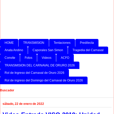
HOME
TRANSMISION
Tentaciones
Predilecta
Anata Andino
Caporales San Simon
Tragedia del Carnaval
Convite
Fotos
Videos
ACFO
TRANSMISION DEL CARNAVAL DE ORURO 2026
Rol de Ingreso del Carnaval de Oruro 2026
Rol de ingreso del Domingo del Carnaval de Oruro 2026
Buscador
sábado, 22 de enero de 2022