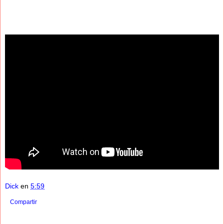
Dick
en
5:59
Compartir