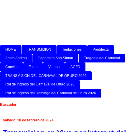
HOME
TRANSMISION
Tentaciones
Predilecta
Anata Andino
Caporales San Simon
Tragedia del Carnaval
Convite
Fotos
Videos
ACFO
TRANSMISION DEL CARNAVAL DE ORURO 2026
Rol de Ingreso del Carnaval de Oruro 2026
Rol de ingreso del Domingo del Carnaval de Oruro 2026
Buscador
sábado, 10 de febrero de 2024