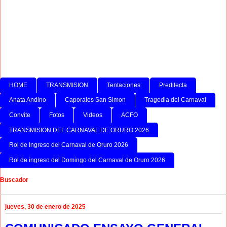
HOME
TRANSMISION
Tentaciones
Predilecta
Anata Andino
Caporales San Simon
Tragedia del Carnaval
Convite
Fotos
Videos
ACFO
TRANSMISION DEL CARNAVAL DE ORURO 2026
Rol de Ingreso del Carnaval de Oruro 2026
Rol de ingreso del Domingo del Carnaval de Oruro 2026
Buscador
jueves, 30 de enero de 2025