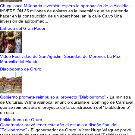
Chuquisaca Millonaria inversión espera la aprobación de la Alcaldía
-
INVERSIÓN 35 millones de dólares es la inversión que se pretende
hacer en la construcción de un apart hotel en la calle Calvo Una
inversión de aproximad...
Entrada del Gran Poder
Video Festividad de San Agustin, Sociedad de Morenos La Paz,
Maravilla del Mundo
-
Diablodomo de Oruro
Gobierno promete reimpulso al proyecto “Diablódromo”
-
La ministra
de Culturas, Wilma Alanoca, anunció durante el Domingo de Carnaval
que se reimpulsará el proyecto de la construcción del “Diablódromo”
en esta ...
Folklodromo de Oruro
Gobernador prevé tener este año el estudio a diseño final del
"Folklódromo"
-
El gobernador de Oruro, Víctor Hugo Vásquez prevé
tener concluido este año el estudio a diseño final del "Folklódromo",