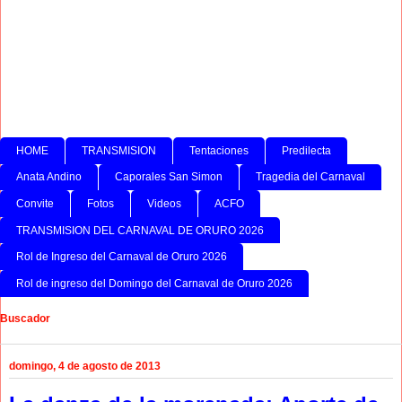
HOME
TRANSMISION
Tentaciones
Predilecta
Anata Andino
Caporales San Simon
Tragedia del Carnaval
Convite
Fotos
Videos
ACFO
TRANSMISION DEL CARNAVAL DE ORURO 2026
Rol de Ingreso del Carnaval de Oruro 2026
Rol de ingreso del Domingo del Carnaval de Oruro 2026
Buscador
domingo, 4 de agosto de 2013