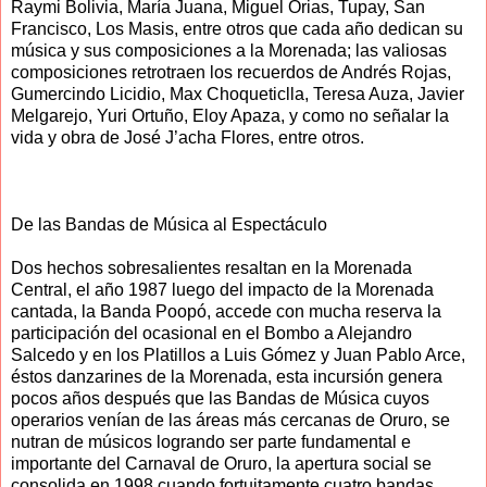
Raymi Bolivia, María Juana, Miguel Orias, Tupay, San
Francisco, Los Masis, entre otros que cada año dedican su
música y sus composiciones a la Morenada; las valiosas
composiciones retrotraen los recuerdos de Andrés Rojas,
Gumercindo Licidio, Max Choqueticlla, Teresa Auza, Javier
Melgarejo, Yuri Ortuño, Eloy Apaza, y como no señalar la
vida y obra de José J’acha Flores, entre otros.
De las Bandas de Música al Espectáculo
Dos hechos sobresalientes resaltan en la Morenada
Central, el año 1987 luego del impacto de la Morenada
cantada, la Banda Poopó, accede con mucha reserva la
participación del ocasional en el Bombo a Alejandro
Salcedo y en los Platillos a Luis Gómez y Juan Pablo Arce,
éstos danzarines de la Morenada, esta incursión genera
pocos años después que las Bandas de Música cuyos
operarios venían de las áreas más cercanas de Oruro, se
nutran de músicos logrando ser parte fundamental e
importante del Carnaval de Oruro, la apertura social se
consolida en 1998 cuando fortuitamente cuatro bandas