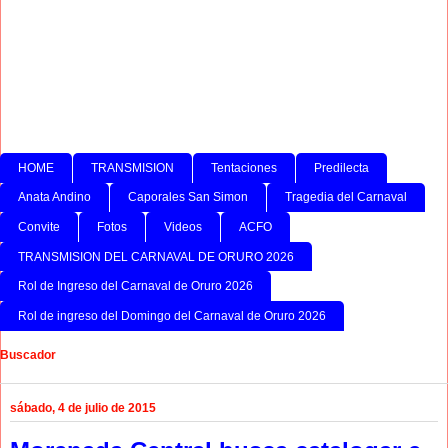
HOME
TRANSMISION
Tentaciones
Predilecta
Anata Andino
Caporales San Simon
Tragedia del Carnaval
Convite
Fotos
Videos
ACFO
TRANSMISION DEL CARNAVAL DE ORURO 2026
Rol de Ingreso del Carnaval de Oruro 2026
Rol de ingreso del Domingo del Carnaval de Oruro 2026
Buscador
sábado, 4 de julio de 2015