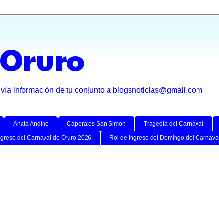
 Oruro
nvía información de tu conjunto a blogsnoticias@gmail.com
Anata Andino
Caporales San Simon
Tragedia del Carnaval
ngreso del Carnaval de Oruro 2026
Rol de ingreso del Domingo del Carnava