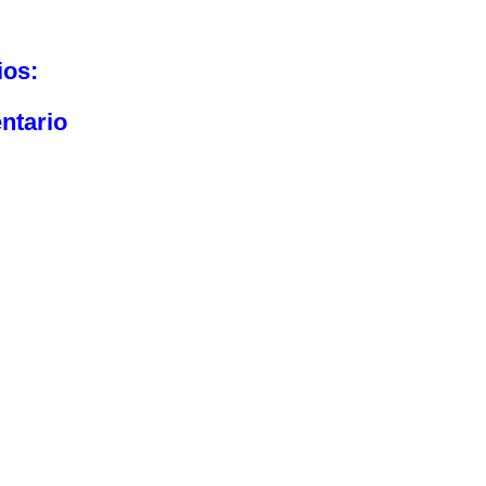
ios:
ntario