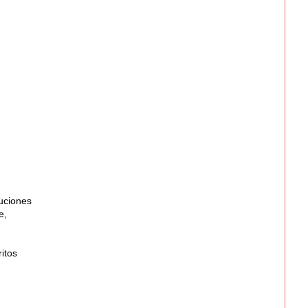
tuciones
e,
itos