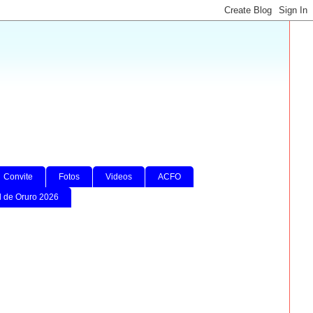
Convite
Fotos
Videos
ACFO
l de Oruro 2026