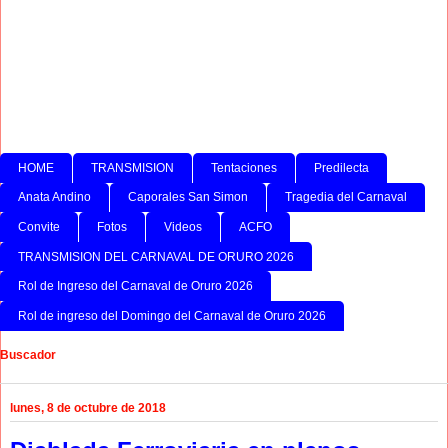
HOME
TRANSMISION
Tentaciones
Predilecta
Anata Andino
Caporales San Simon
Tragedia del Carnaval
Convite
Fotos
Videos
ACFO
TRANSMISION DEL CARNAVAL DE ORURO 2026
Rol de Ingreso del Carnaval de Oruro 2026
Rol de ingreso del Domingo del Carnaval de Oruro 2026
Buscador
lunes, 8 de octubre de 2018