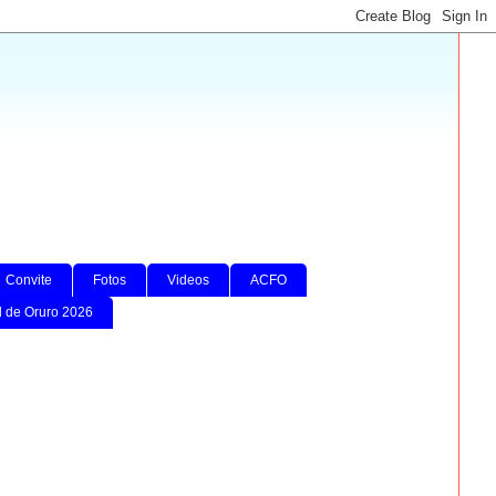
Convite
Fotos
Videos
ACFO
l de Oruro 2026