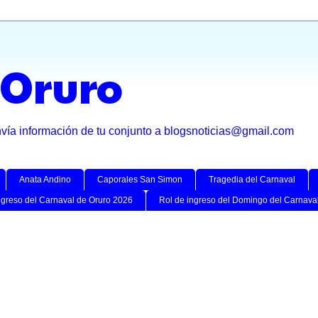
 Oruro
nvía información de tu conjunto a blogsnoticias@gmail.com
Anata Andino
Caporales San Simon
Tragedia del Carnaval
ngreso del Carnaval de Oruro 2026
Rol de ingreso del Domingo del Carnava