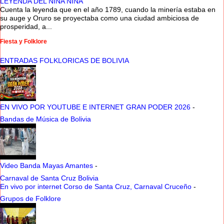
LEYENDA DEL NINA NINA
Cuenta la leyenda que en el año 1789, cuando la minería estaba en
su auge y Oruro se proyectaba como una ciudad ambiciosa de
prosperidad, a...
Fiesta y Folklore
ENTRADAS FOLKLORICAS DE BOLIVIA
EN VIVO POR YOUTUBE E INTERNET GRAN PODER 2026
-
Bandas de Música de Bolivia
Video Banda Mayas Amantes
-
Carnaval de Santa Cruz Bolivia
En vivo por internet Corso de Santa Cruz, Carnaval Cruceño
-
Grupos de Folklore