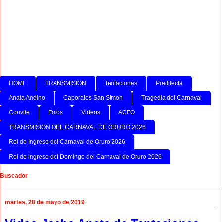
HOME
TRANSMISION
Tentaciones
Predilecta
Anata Andino
Caporales San Simon
Tragedia del Carnaval
Convite
Fotos
Videos
ACFO
TRANSMISION DEL CARNAVAL DE ORURO 2026
Rol de Ingreso del Carnaval de Oruro 2026
Rol de ingreso del Domingo del Carnaval de Oruro 2026
Buscador
martes, 28 de mayo de 2019