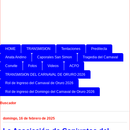
HOME
TRANSMISION
Tentaciones
Predilecta
Anata Andino
Caporales San Simon
Tragedia del Carnaval
Convite
Fotos
Videos
ACFO
TRANSMISION DEL CARNAVAL DE ORURO 2026
Rol de Ingreso del Carnaval de Oruro 2026
Rol de ingreso del Domingo del Carnaval de Oruro 2026
Buscador
domingo, 16 de febrero de 2025