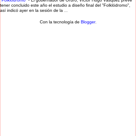
"Folklódromo"
-
El gobernador de Oruro, Víctor Hugo Vásquez prevé
tener concluido este año el estudio a diseño final del "Folklódromo",
así indicó ayer en la sesión de la ...
Con la tecnología de
Blogger
.