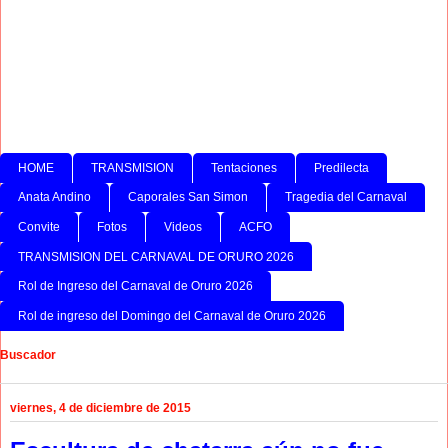
HOME
TRANSMISION
Tentaciones
Predilecta
Anata Andino
Caporales San Simon
Tragedia del Carnaval
Convite
Fotos
Videos
ACFO
TRANSMISION DEL CARNAVAL DE ORURO 2026
Rol de Ingreso del Carnaval de Oruro 2026
Rol de ingreso del Domingo del Carnaval de Oruro 2026
Buscador
viernes, 4 de diciembre de 2015