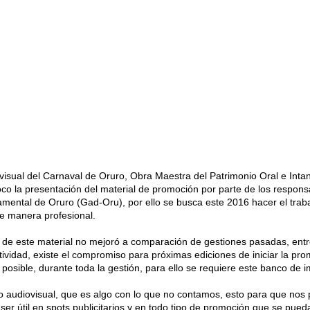
ovisual del Carnaval de Oruro, Obra Maestra del Patrimonio Oral e Inta
co la presentación del material de promoción por parte de los respons
ental de Oruro (Gad-Oru), por ello se busca este 2016 hacer el trab
 manera profesional.
a de este material no mejoró a comparación de gestiones pasadas, en
tividad, existe el compromiso para próximas ediciones de iniciar la pr
 posible, durante toda la gestión, para ello se requiere este banco de 
 audiovisual, que es algo con lo que no contamos, esto para que nos
 ser útil en spots publicitarios y en todo tipo de promoción que se pued