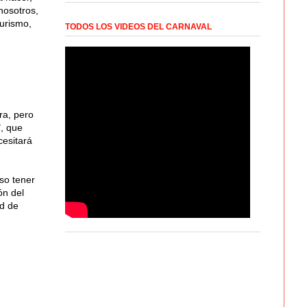
nosotros,
Turismo,
TODOS LOS VIDEOS DEL CARNAVAL
ra, pero
, que
cesitará
so tener
ón del
ad de