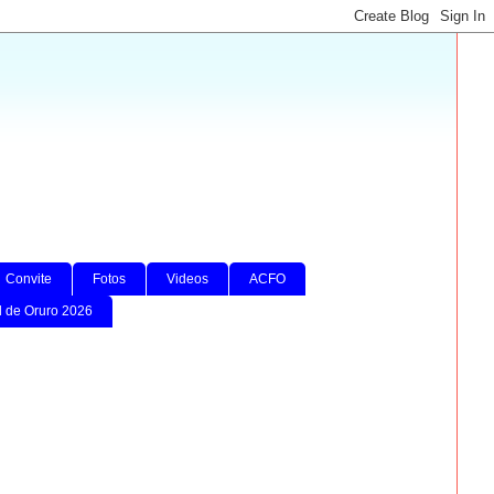
Convite
Fotos
Videos
ACFO
l de Oruro 2026