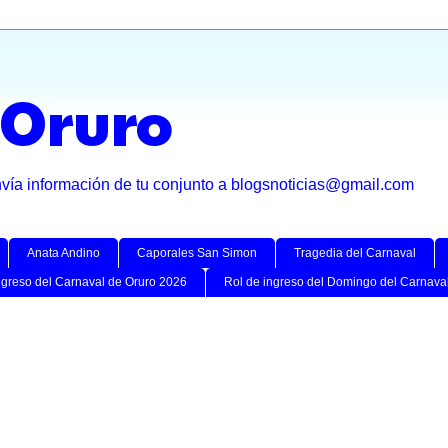
 Oruro
nvía información de tu conjunto a blogsnoticias@gmail.com
Anata Andino
Caporales San Simon
Tragedia del Carnaval
ngreso del Carnaval de Oruro 2026
Rol de ingreso del Domingo del Carnava