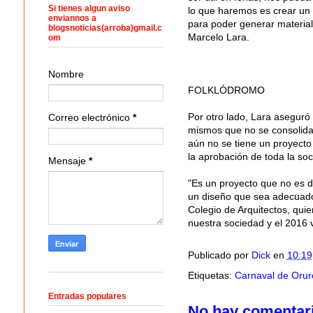
Si tienes algun aviso
lo que haremos es crear un 
enviannos a
para poder generar materiale
blogsnoticias(arroba)gmail.c
Marcelo Lara.
om
Nombre
FOLKLÓDROMO
Por otro lado, Lara aseguró
Correo electrónico
*
mismos que no se consolidar
aún no se tiene un proyecto 
la aprobación de toda la so
Mensaje
*
"Es un proyecto que no es d
un diseño que sea adecuado,
Colegio de Arquitectos, qui
nuestra sociedad y el 2016 
Publicado por
Dick
en
10:19
Etiquetas:
Carnaval de Orur
Entradas populares
No hay comentar