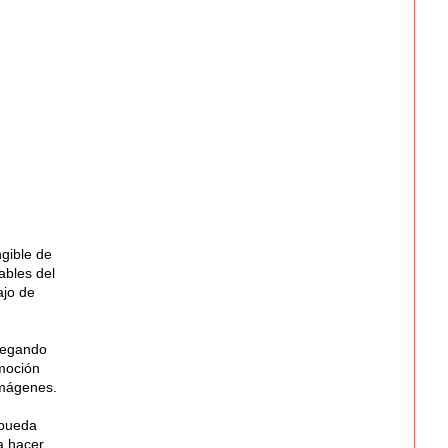
ngible de
ables del
ajo de
tregando
omoción
imágenes.
 pueda
a hacer,