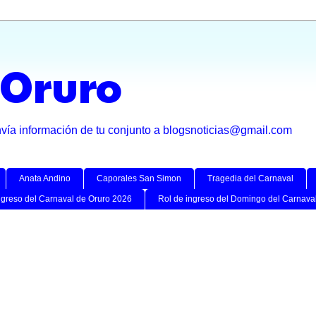
 Oruro
nvía información de tu conjunto a blogsnoticias@gmail.com
Anata Andino
Caporales San Simon
Tragedia del Carnaval
ngreso del Carnaval de Oruro 2026
Rol de ingreso del Domingo del Carnava