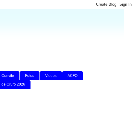
Convite
Fotos
Videos
ACFO
l de Oruro 2026