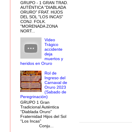
GRUPO - 1 GRAN TRAD.
AUTÉNTICA "DIABLADA
ORURO" FRAT. HIJOS
DEL SOL "LOS INCAS"
CONJ. FOLK.
"MORENADA ZONA
NORT...
Video
Trágico
accidente
deja
muertos y
heridos en Oruro
Rol de
Ingreso del
Carnaval de
Oruro 2023
(Sabado de
Peregrinación)
GRUPO 1 Gran
Tradicional Auténtica
“Diablada Oruro”
Fraternidad Hijos del Sol
“Los Incas”
Conju...